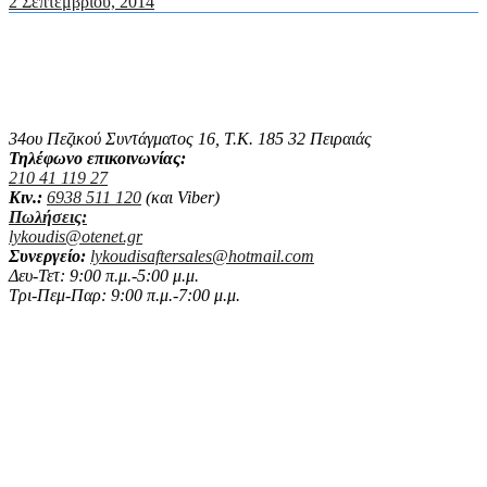
2 Σεπτεμβρίου, 2014
Piaggio Λυκούδης Πωλήσεις & Service
στο Πειραιά
34ου Πεζικού Συντάγματος 16, Τ.Κ. 185 32 Πειραιάς
Τηλέφωνο επικοινωνίας:
210 41 119 27
Κιν.:
6938 511 120
(και Viber)
Πωλήσεις:
lykoudis@otenet.gr
Συνεργείο:
lykoudisaftersales@hotmail.com
Δευ-Τετ: 9:00 π.μ.-5:00 μ.μ.
Τρι-Πεμ-Παρ: 9:00 π.μ.-7:00 μ.μ.