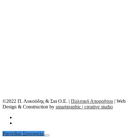
©2022 Π. Λυκούδης & Σια Ο.Ε. |
Πολιτική Απορρήτου
| Web
Design & Construction by
smartgraphic | creative studio
Ραντεβού Συνεργείο